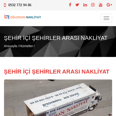
0532 772 94 86
Toggl
navig
ŞEHIR IÇI ŞEHIRLER ARASI NAKLIYAT
Anasayfa
/
Hizmetler
/
ŞEHIR IÇI ŞEHIRLER ARASI NAKLIYAT