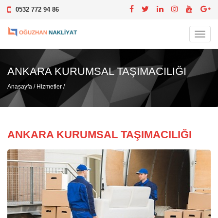
0532 772 94 86
Toggl
navig
ANKARA KURUMSAL TAŞIMACILIĞI
Anasayfa
/
Hizmetler
/
ANKARA KURUMSAL TAŞIMACILIĞI