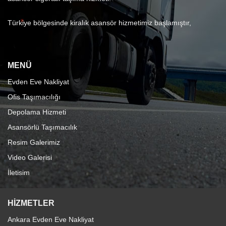
Türkiye bölgesinde kiralık asansör hizmetimiz başlamıştır,
MENÜ
Evden Eve Nakliyat
Ofis Taşımacılığı
Depolama Hizmeti
Asansörlü Taşımacılık
Resim Galerimiz
Video Galerisi
İletisim
HİZMETLER
Ankara Evden Eve Nakliyat